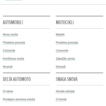
AUTOMOBILI
MOTOCIKLI
Nova vozila
Modeli
Posebna ponuda
Posebna ponuda
Cenovnik
Cenovnik
Korišćena vozila
Zakažite servis
Novosti
Novosti
DELTA AUTOMOTO
SNAGA SNOVA
O nama
Honda istorijat
Prodajno servisna mreža
O Hondi