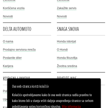
Korišćena vozila
Zakažite servis
Novosti
Novosti
DELTA AUTOMOTO
SNAGA SNOVA
O nama
Honda istorijat
Prodajno servisna mreža
O Hondi
Postanite diler
Honda filozofija
Karijera
Životna sredina
KORISNI LINKOVI
PRATITE NAS
Ova web-stranica koristi kolačiće
Politika privatnosti
Facebook
Kolačiće upotrebljavamo kako bi ova web stranica radila pravilno te
Upotreba kolačića
kako bismo bili u stanju vršiti daljnja unapređenja stranice sa svrhom
Instagram
poboljšavanja vašeg korisničkog iskustva.
Više informacija
Kontakt