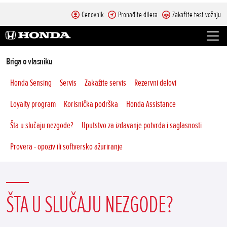
Cenovnik
Pronađite dilera
Zakažite test vožnju
Briga o vlasniku
Honda Sensing
Servis
Zakažite servis
Rezervni delovi
Loyalty program
Korisnička podrška
Honda Assistance
Šta u slučaju nezgode?
Uputstvo za izdavanje potvrda i saglasnosti
Provera - opoziv ili softversko ažuriranje
ŠTA U SLUČAJU NEZGODE?