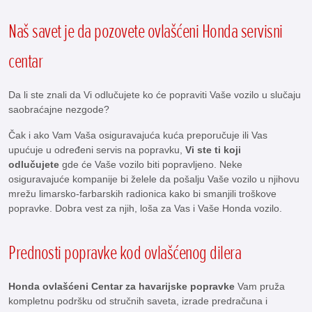
Naš savet je da pozovete ovlašćeni Honda servisni
centar
Da li ste znali da Vi odlučujete ko će popraviti Vaše vozilo u slučaju
saobraćajne nezgode?
Čak i ako Vam Vaša osiguravajuća kuća preporučuje ili Vas
upućuje u određeni servis na popravku,
Vi ste ti koji
odlučujete
gde će Vaše vozilo biti popravljeno. Neke
osiguravajuće kompanije bi želele da pošalju Vaše vozilo u njihovu
mrežu limarsko-farbarskih radionica kako bi smanjili troškove
popravke. Dobra vest za njih, loša za Vas i Vaše Honda vozilo.
Prednosti popravke kod ovlašćenog dilera
Honda ovlašćeni Centar za havarijske popravke
Vam pruža
kompletnu podršku od stručnih saveta, izrade predračuna i