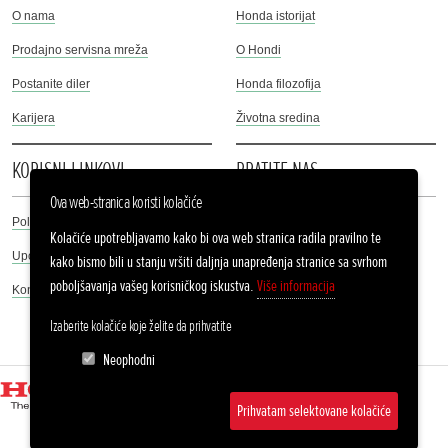
O nama
Honda istorijat
Prodajno servisna mreža
O Hondi
Postanite diler
Honda filozofija
Karijera
Životna sredina
KORISNI LINKOVI
PRATITE NAS
Ova web-stranica koristi kolačiće
Politika privatnosti
Facebook
Kolačiće upotrebljavamo kako bi ova web stranica radila pravilno te
Upotreba kolačića
kako bismo bili u stanju vršiti daljnja unapređenja stranice sa svrhom
Instagram
poboljšavanja vašeg korisničkog iskustva.
Više informacija
Kontakt
Twitter
Izaberite kolačiće koje želite da prihvatite
Youtube
Neophodni
Prihvatam selektovane kolačiće