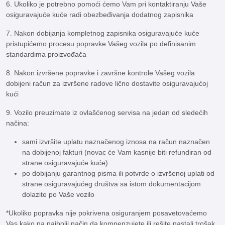
6. Ukoliko je potrebno pomoći ćemo Vam pri kontaktiranju Vaše
osiguravajuće kuće radi obezbeđivanja dodatnog zapisnika
7. Nakon dobijanja kompletnog zapisnika osiguravajuće kuće
pristupićemo procesu popravke Vašeg vozila po definisanim
standardima proizvođača
8. Nakon izvršene popravke i završne kontrole Vašeg vozila
dobijeni račun za izvršene radove lično dostavite osiguravajućoj
kući
9. Vozilo preuzimate iz ovlašćenog servisa na jedan od sledećih
načina:
sami izvršite uplatu naznačenog iznosa na račun naznačen
na dobijenoj fakturi (novac će Vam kasnije biti refundiran od
strane osiguravajuće kuće)
po dobijanju garantnog pisma ili potvrde o izvršenoj uplati od
strane osiguravajućeg društva sa istom dokumentacijom
dolazite po Vaše vozilo
*Ukoliko popravka nije pokrivena osiguranjem posavetovaćemo
Vas kako na najbolji način da kompenzujete ili rešite nastali trošak.