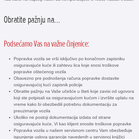
Obratite pažnju na...
Podsećamo Vas na važne činjenice:
Popravka vozila se vrši isključivo po konačnom zapisniku
osiguravajuće kuće ili zahtevu lica koje snosi troškove
popravke oštećenog vozila
Obavezno pre podnošenja računa popravke dostavite
osiguravajućoj kući zapisnik policije
Obratite pažnju na Vaše učešće u šteti koje zavisi od ugovora
koji ste potpisali sa osiguravajućom kućom i izvršite uplatu na
vreme kako bi obezbedili potrebnu dokumentaciju za
preuzimanje vozila
Ukoliko ne postoji dokumentacija izdata od strane
osiguravajuće kuće, Vi kao klijent snosite troškove popravke
Popravka vozila u našem servisnom centru Vam obezbeđuje
ispunjenje uslova garancije navedenih u servisnoj knjižici