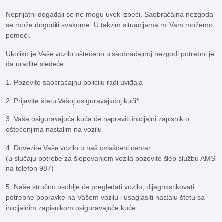
Neprijatni događaji se ne mogu uvek izbeći. Saobraćajna nezgoda
se može dogoditi svakome. U takvim situacijama mi Vam možemo
pomoći.
Ukoliko je Vaše vozilo oštećeno u saobraćajnoj nezgodi potrebni je
da uradite sledeće:
1. Pozovite saobraćajnu policiju radi uviđaja
2. Prijavite štetu Vašoj osiguravajućoj kući*
3. Vaša osiguravajuća kuća će napraviti inicijalni zapisnik o
oštećenjima nastalim na vozilu
4. Dovezite Vaše vozilo u naš ovlašćeni centar
(u slučaju potrebe za šlepovanjem vozila pozovite šlep službu AMS
na telefon 987)
5. Naše stručno osoblje će pregledati vozilo, dijagnostikovati
potrebne popravke na Vašem vozilu i usaglasiti nastalu štetu sa
inicijalnim zapisnikom osiguravajuće kuće