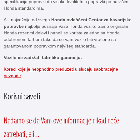
specifikacija popravki do visoko-kvalitetnih popravki po najvišim
Honda standardima.
Ali, najvažnije od svega
Honda ovlašćeni Centar za havarijske
popravke
najbolje poznaje Vaše Honda vozilo. Samo originalni
Honda rezervni delovi i paneli se koriste zajedno sa Honda
odobrenom farbom tako da će vam vozilo biti vraćeno sa
garantovanom popravkom najvišeg standarda.
Vozilo će zadržati fabričku garanciju.
Koraci koje je neophodno preduzeti u slučaju saobraćajne
nezgode
Korisni saveti
Nadamo se da Vam ove informacije nikad neće
zatrebati, ali...