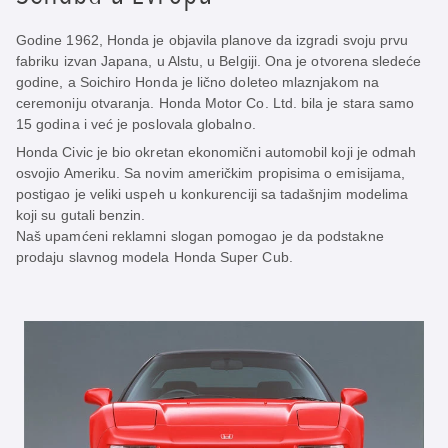
Godine 1962, Honda je objavila planove da izgradi svoju prvu
fabriku izvan Japana, u Alstu, u Belgiji. Ona je otvorena sledeće
godine, a Soichiro Honda je lično doleteo mlaznjakom na
ceremoniju otvaranja. Honda Motor Co. Ltd. bila je stara samo
15 godina i već je poslovala globalno.
Honda Civic je bio okretan ekonomični automobil koji je odmah
osvojio Ameriku. Sa novim američkim propisima o emisijama,
postigao je veliki uspeh u konkurenciji sa tadašnjim modelima
koji su gutali benzin.
Naš upamćeni reklamni slogan pomogao je da podstakne
prodaju slavnog modela Honda Super Cub.