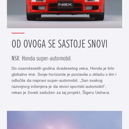
OD OVOGA SE SASTOJE SNOVI
NSX: Honda super-automobil.
Do osamdesetih godina dvadesetog veka, Honda je bilo
globalno ime. Svoje horizonte je postavila u skladu s tim i
odlučila da napravi super-automobil. „San svakog
razvojnog inženjera je da stvori sportski automobil“,
rekao je čovek zadužen za taj projekt, Šigeru Uehara.