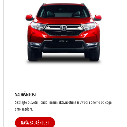
SADAŠNJOST
Saznajte o svetu Honde, našim aktivnostima u Evropi i onome od čega
smo sazdani.
NAŠA SADAŠNJOST