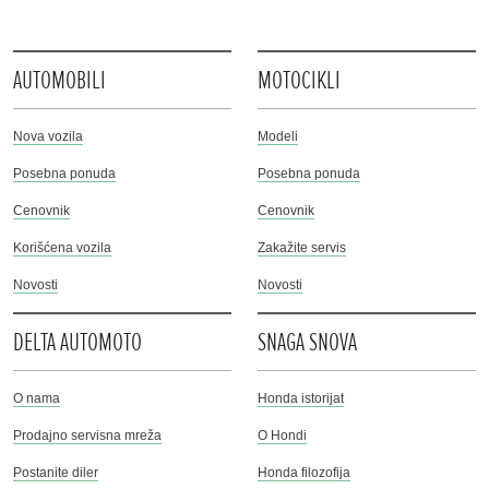
AUTOMOBILI
MOTOCIKLI
Nova vozila
Modeli
Posebna ponuda
Posebna ponuda
Cenovnik
Cenovnik
Korišćena vozila
Zakažite servis
Novosti
Novosti
DELTA AUTOMOTO
SNAGA SNOVA
O nama
Honda istorijat
Prodajno servisna mreža
O Hondi
Postanite diler
Honda filozofija