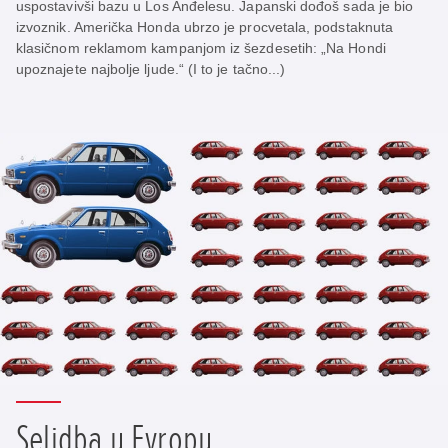
uspostavivši bazu u Los Anđelesu. Japanski dođoš sada je bio
izvoznik. Američka Honda ubrzo je procvetala, podstaknuta
klasičnom reklamom kampanjom iz šezdesetih: „Na Hondi
upoznajete najbolje ljude.“ (I to je tačno...)
Selidba u Evropu