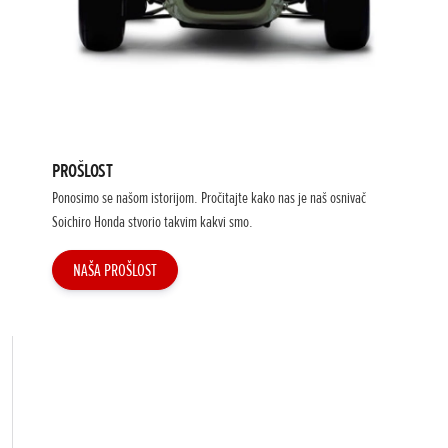
PROŠLOST
Ponosimo se našom istorijom. Pročitajte kako nas je naš osnivač
Soichiro Honda stvorio takvim kakvi smo.
NAŠA PROŠLOST