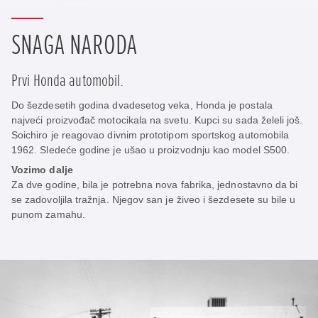
SNAGA NARODA
Prvi Honda automobil.
Do šezdesetih godina dvadesetog veka, Honda je postala
najveći proizvođač motocikala na svetu. Kupci su sada želeli još.
Soichiro je reagovao divnim prototipom sportskog automobila
1962. Sledeće godine je ušao u proizvodnju kao model S500.
Vozimo dalje
Za dve godine, bila je potrebna nova fabrika, jednostavno da bi
se zadovoljila tražnja. Njegov san je živeo i šezdesete su bile u
punom zamahu.