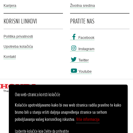
Karijera
Životna sredina
KORISNI LINKOVI
PRATITE NAS
Politika privatnosti
Facebook
Upotreba kolačića
Instagram
Kontakt
Twitter
Youtube
Ova web-stranica koristi kolačiće
Kolačiće upotrebljavamo kako bi ova web stranica radila pravilno te kako
bismo bili u stanju vršiti daljnja unapređenja stranice sa svrhom
poboljšavanja vašeg korisničkog iskustva.
Više informacija
Izaberite kolačiće koje želite da prihvatite