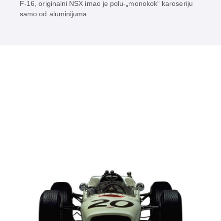
F-16, originalni NSX imao je polu-„monokok“ karoseriju
samo od aluminijuma.