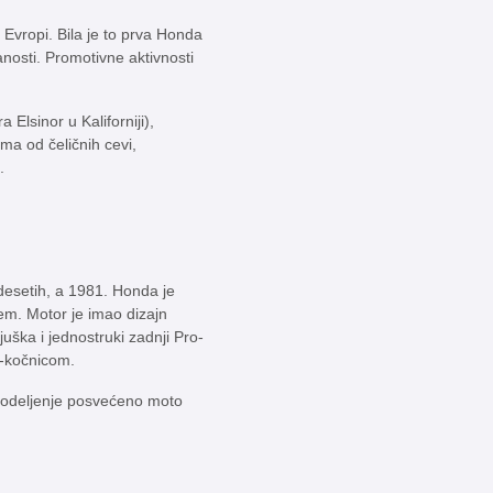
Evropi. Bila je to prva Honda
nosti. Promotivne aktivnosti
Elsinor u Kaliforniji),
ma od čeličnih cevi,
.
desetih, a 1981. Honda je
em. Motor je imao dizajn
ška i jednostruki zadnji Pro-
š-kočnicom.
 odeljenje posvećeno moto