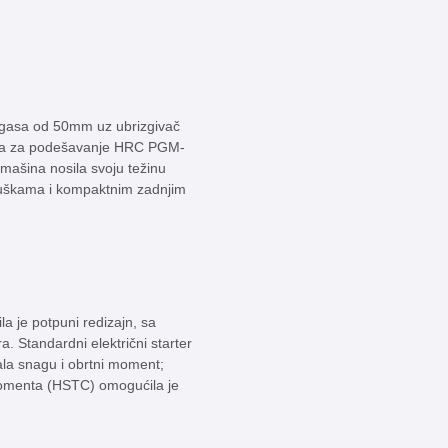
 gasa od 50mm uz ubrizgivač
 alata za podešavanje HRC PGM-
 mašina nosila svoju težinu
ljuškama i kompaktnim zadnjim
a je potpuni redizajn, sa
 Standardni električni starter
ala snagu i obrtni moment;
momenta (HSTC) omogućila je