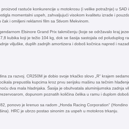
roizvod rastuće konkurencije u motokrosu (i velike potražnje) u SAD i 
ostigla momentalni uspeh, zahvaljujući visokom kvalitetu izrade i pouzda
 čak i omiljeni reklamni film sa Stivom Mekvinom.
endarnom Elsinore Grand Prix takmičenju (koje se održavalo kraj jezera 
8 kubika koji je težio 104 kg, dok se šasija sastojala od poluduplog ra
zadnje viljuške, duplih zadnjih amortizera i doboš kočnica napred i nazad
odina za razvoj. CR250M je dobio svoje trkačko slovo „R“ krajem sedam
ocikala prepustila kupcima kroz prvu serijsku mašinu sa tečnim hlađenj
u dva mala hladnjaka. Šasija je obuhvatala aluminijumska zadnja vilju
m rezervoarom, dopunom poznatih količina čelika u ramu i duplom dobo
82, ponovo je krenuo sa radom „Honda Racing Corporation“ (Hondino
šina). HRC je ubrzo postao sinonim za uspeh u motokros trkanju.