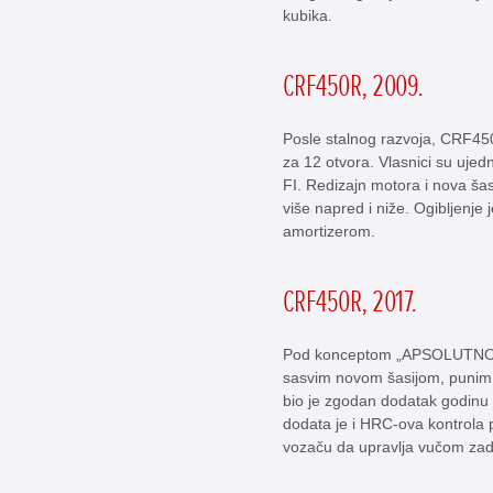
kubika.
CRF450R, 2009.
Posle stalnog razvoja, CRF45
za 12 otvora. Vlasnici su ujed
FI. Redizajn motora i nova šas
više napred i niže. Ogibljenj
amortizerom.
CRF450R, 2017.
Pod konceptom „APSOLUTN
sasvim novom šasijom, punim S
bio je zgodan dodatak godinu 
dodata je i HRC-ova kontrola
vozaču da upravlja vučom zad