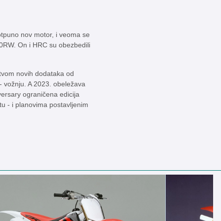
otpuno nov motor, i veoma se
0RW. On i HRC su obezbedili
štvom novih dodataka od
 - vožnju. A 2023. obeležava
ersary ograničena edicija
 - i planovima postavljenim