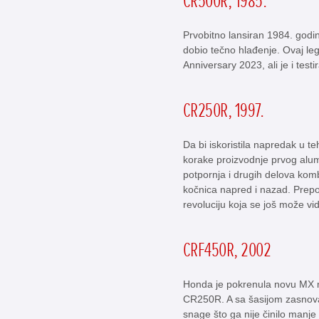
CR500R, 1985.
Prvobitno lansiran 1984. god
dobio tečno hlađenje. Ovaj le
Anniversary 2023, ali je i test
CR250R, 1997.
Da bi iskoristila napredak u 
korake proizvodnje prvog alumi
potpornja i drugih delova komb
kočnica napred i nazad. Prepo
revoluciju koja se još može v
CRF450R, 2002
Honda je pokrenula novu MX 
CR250R. A sa šasijom zasnovano
snage što ga nije činilo man