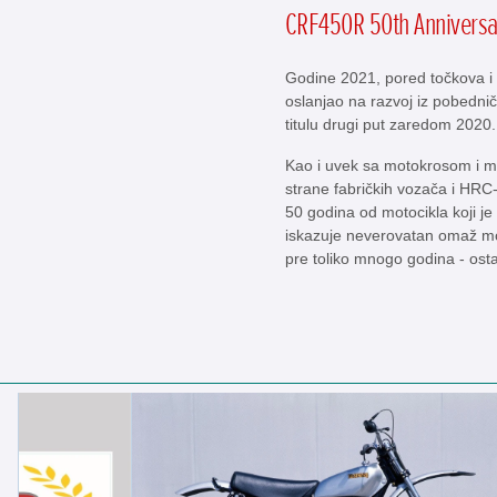
CRF450R 50th Anniversa
Godine 2021, pored točkova i
oslanjao na razvoj iz pobed
titulu drugi put zaredom 2020. 
Kao i uvek sa motokrosom i m
strane fabričkih vozača i HRC-
50 godina od motocikla koji 
iskazuje neverovatan omaž mo
pre toliko mnogo godina - osta