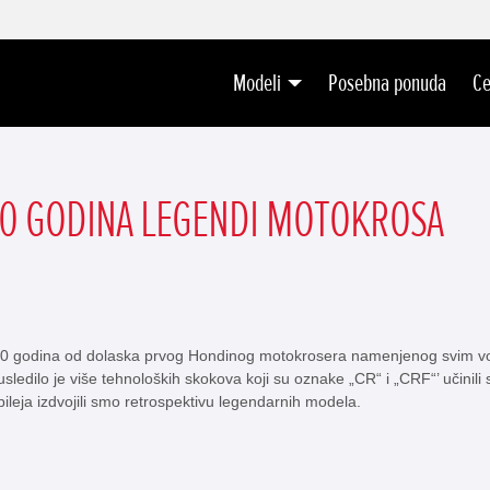
Modeli
Posebna ponuda
Ce
50 GODINA LEGENDI MOTOKROSA
 godina od dolaska prvog Hondinog motokrosera namenjenog svim vo
ledilo je više tehnoloških skokova koji su oznake „CR“ i „CRF“’ učinili
leja izdvojili smo retrospektivu legendarnih modela.