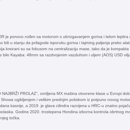
0R je ponovo rođen sa motorom s ubrizgavanjem goriva i telom leptira
no bili u stanju da prilagode isporuku goriva i tajming paljenja preko
ija kreirani su sa fokusom na centralizaciju mase, tako da je kompakta
e je bilo Kayaba: 48mm sa razdvojenim vazduhom i uljem (AOS) USD vi
O NAJBRŽI PROLAZ“
,
omiljena MX mašina otvorene klase u Evropi dobil
howa ogibljenjem i velikim prednjim potiskom iz potpuno novog motora.
dana kasnije, a 2019. je glava cilindra razvijena u HRC-u znatno pojač
 polaska. Godine 2020. trostepena Hondina izborna kontrola obrtnog 
njeg točka.