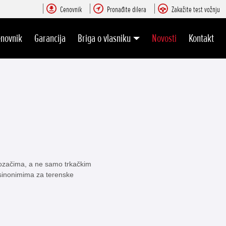
Cenovnik
Pronađite dilera
Zakažite test vožnju
novnik
Garancija
Briga o vlasniku
Novosti
Kontakt
začima, a ne samo trkačkim
 sinonimima za terenske