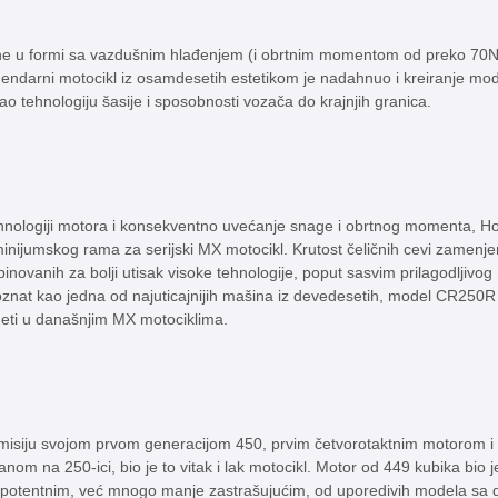
ine u formi sa vazdušnim hlađenjem (i obrtnim momentom od preko 7
gendarni motocikl iz osamdesetih estetikom je nadahnuo i kreiranje 
irao tehnologiju šasije i sposobnosti vozača do krajnjih granica.
tehnologiji motora i konsekventno uvećanje snage i obrtnog momenta, H
nijumskog rama za serijski MX motocikl. Krutost čeličnih cevi zamenjen
inovanih za bolji utisak visoke tehnologije, poput sasvim prilagodljivog 
znat kao jedna od najuticajnijih mašina iz devedesetih, model CR250R
ideti u današnjim MX motociklima.
misiju svojom prvom generacijom 450, prvim četvorotaktnim motorom 
m na 250-ici, bio je to vitak i lak motocikl. Motor od 449 kubika bio 
je potentnim, već mnogo manje zastrašujućim, od uporedivih modela sa