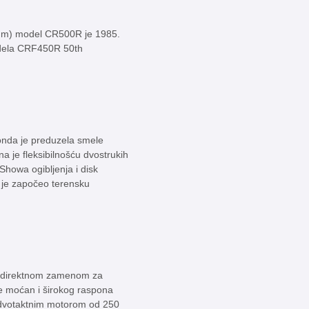
0Nm) model CR500R je 1985.
modela CRF450R 50th
onda je preduzela smele
a je fleksibilnošću dvostrukih
Showa ogibljenja i disk
 je započeo terensku
i direktnom zamenom za
je moćan i širokog raspona
 dvotaktnim motorom od 250