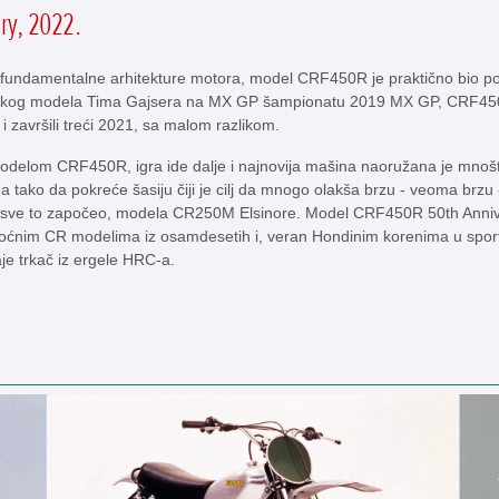
ry, 2022.
 fundamentalne arhitekture motora, model CRF450R je praktično bio p
ničkog modela Tima Gajsera na MX GP šampionatu 2019 MX GP, CRF45
i završili treći 2021, sa malom razlikom.
odelom CRF450R, igra ide dalje i najnovija mašina naoružana je mno
a tako da pokreće šasiju čiji je cilj da mnogo olakša brzu - veoma brzu
je sve to započeo, modela CR250M Elsinore. Model CRF450R 50th Anniv
ćnim CR modelima iz osamdesetih i, veran Hondinim korenima u sportu
je trkač iz ergele HRC-a.