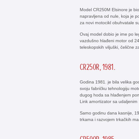
Model CR250M Elsinore je bio p
napravljena od nule, koja je p
za novi motocikl obuhvatale su
Ovaj model dobio je ime po leg
vazdušno hlađeni motor od 247,
teleskopskih viljuški, čelične 
CR250R, 1981.
Godina 1981. je bila velika g
svoju fabričku tehnologiju mot
dugog hoda sa hlađenjem pomoć
Link amortizator sa udaljeni
Samo godinu dana kasnije, 19
trkama i razvojem trkačkih ma