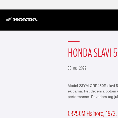
HONDA SLAVI 
30. maj 2022.
Model 23YM CRF450R slavi 50
ekipama. Pet decenija potom us
performanse. Povodom tog jubi
CR250M Elsinore, 1973.