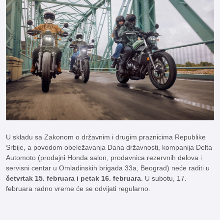
U skladu sa Zakonom o državnim i drugim praznicima Republike
Srbije, a povodom obeležavanja Dana državnosti, kompanija Delta
Automoto (prodajni Honda salon, prodavnica rezervnih delova i
servisni centar u Omladinskih brigada 33a, Beograd) neće raditi u
četvrtak
15. februara i petak 16. februara
. U subotu, 17.
februara radno vreme će se odvijati regularno.