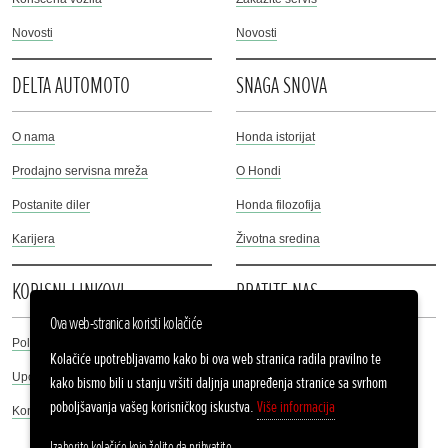
Novosti
Novosti
DELTA AUTOMOTO
SNAGA SNOVA
O nama
Honda istorijat
Prodajno servisna mreža
O Hondi
Postanite diler
Honda filozofija
Karijera
Životna sredina
KORISNI LINKOVI
PRATITE NAS
Ova web-stranica koristi kolačiće
Politika privatnosti
Facebook
Kolačiće upotrebljavamo kako bi ova web stranica radila pravilno te
Upotreba kolačića
kako bismo bili u stanju vršiti daljnja unapređenja stranice sa svrhom
Instagram
poboljšavanja vašeg korisničkog iskustva.
Više informacija
Kontakt
Twitter
Izaberite kolačiće koje želite da prihvatite