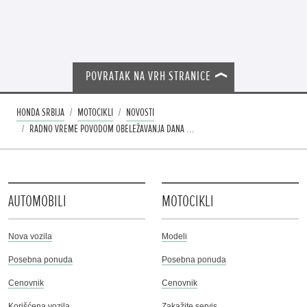
POVRATAK NA VRH STRANICE
HONDA SRBIJA
MOTOCIKLI
NOVOSTI
RADNO VREME POVODOM OBELEŽAVANJA DANA ...
AUTOMOBILI
MOTOCIKLI
Nova vozila
Modeli
Posebna ponuda
Posebna ponuda
Cenovnik
Cenovnik
Korišćena vozila
Zakažite servis