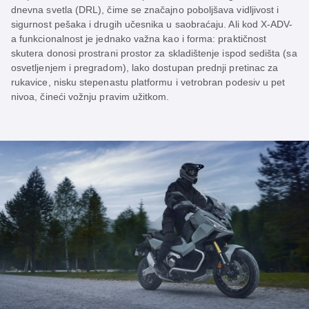
dnevna svetla (DRL), čime se značajno poboljšava vidljivost i
sigurnost pešaka i drugih učesnika u saobraćaju. Ali kod X-ADV-
a funkcionalnost je jednako važna kao i forma: praktičnost
skutera donosi prostrani prostor za skladištenje ispod sedišta (sa
osvetljenjem i pregradom), lako dostupan prednji pretinac za
rukavice, nisku stepenastu platformu i vetrobran podesiv u pet
nivoa, čineći vožnju pravim užitkom.