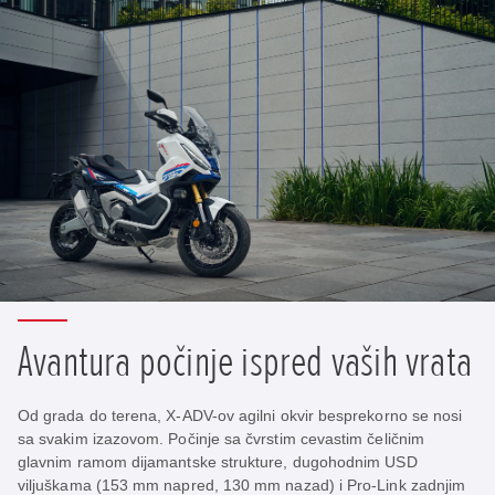
Avantura počinje ispred vaših vrata
Od grada do terena, X-ADV-ov agilni okvir besprekorno se nosi
sa svakim izazovom. Počinje sa čvrstim cevastim čeličnim
glavnim ramom dijamantske strukture, dugohodnim USD
viljuškama (153 mm napred, 130 mm nazad) i Pro-Link zadnjim