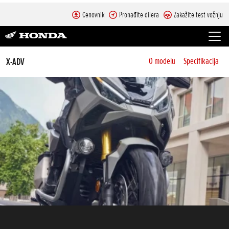
Cenovnik
Pronađite dilera
Zakažite test vožnju
X-ADV
O modelu
Specifikacija