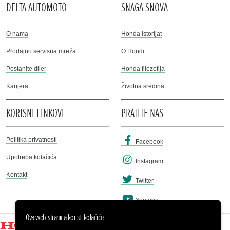
DELTA AUTOMOTO
SNAGA SNOVA
O nama
Honda istorijat
Prodajno servisna mreža
O Hondi
Postanite diler
Honda filozofija
Karijera
Životna sredina
KORISNI LINKOVI
PRATITE NAS
Politika privatnosti
Facebook
Upotreba kolačića
Instagram
Kontakt
Twitter
Youtube
Ova web-stranica koristi kolačiće