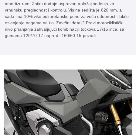
amortizerom. Zatim dodaje uspravan položaj sedenja za
vrhunsku preglednost i kontrolu. Visina sedišta je 820 mm, a
sada ima 10% više poliuretanske pene za veću udobnost i lakše
oslanjanje nogama na tlo. Završni detalj? Pravi motociklistički
nivo prianjanja zahvaljujući kombinaciji točkova 17/15 inča, sa
gumama 120/70-17 napred i 160/60-15 pozadi.