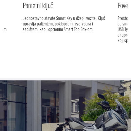
Pametni ključ
Poveć
Jednostavno stavite Smart Key u džep i vozite. Ključ
Prostor 
a
upravlja paljenjem, poklopcem rezervoara i
da smest
tnim
sedištem, kao i opcionim Smart Top Box-om.
USB Type
 za
unapređe
koji spr