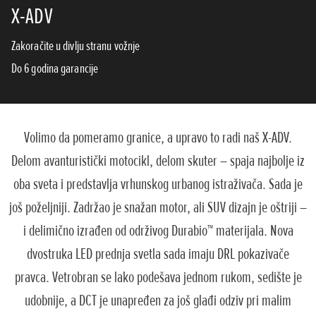
X-ADV
Zakoračite u divlju stranu vožnje
Do 6 godina garancije
Volimo da pomeramo granice, a upravo to radi naš X-ADV.
Delom avanturistički motocikl, delom skuter – spaja najbolje iz
oba sveta i predstavlja vrhunskog urbanog istraživača. Sada je
još poželjniji. Zadržao je snažan motor, ali SUV dizajn je oštriji –
i delimično izrađen od održivog Durabio™ materijala. Nova
dvostruka LED prednja svetla sada imaju DRL pokazivače
pravca. Vetrobran se lako podešava jednom rukom, sedište je
udobnije, a DCT je unapređen za još glađi odziv pri malim