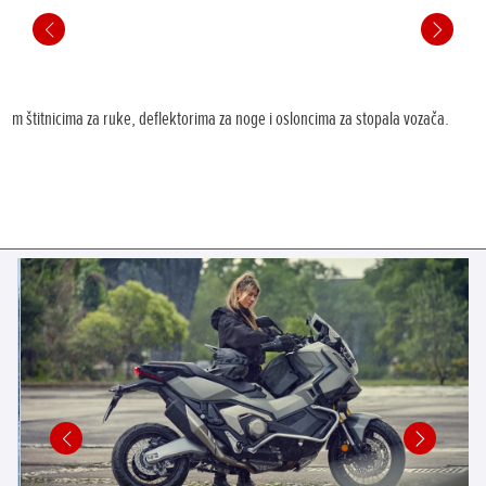
im štitnicima za ruke, deflektorima za noge i osloncima za stopala vozača.