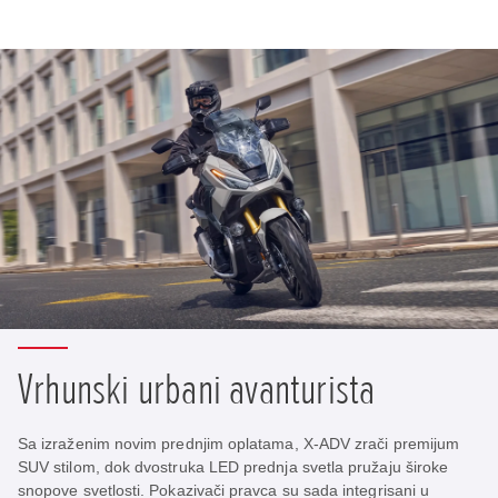
Vrhunski urbani avanturista
Sa izraženim novim prednjim oplatama, X-ADV zrači premijum
SUV stilom, dok dvostruka LED prednja svetla pružaju široke
snopove svetlosti. Pokazivači pravca su sada integrisani u