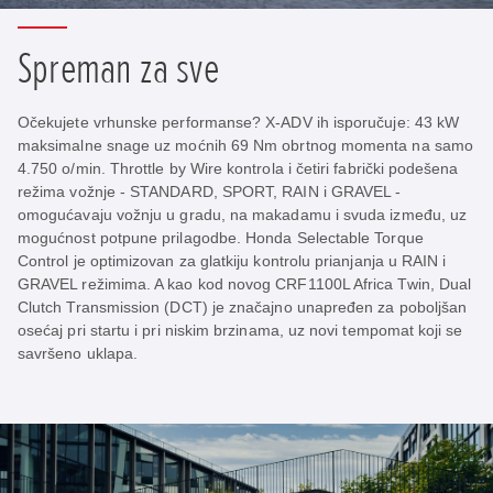
Spreman za sve
Očekujete vrhunske performanse? X-ADV ih isporučuje: 43 kW
maksimalne snage uz moćnih 69 Nm obrtnog momenta na samo
4.750 o/min. Throttle by Wire kontrola i četiri fabrički podešena
režima vožnje - STANDARD, SPORT, RAIN i GRAVEL -
omogućavaju vožnju u gradu, na makadamu i svuda između, uz
mogućnost potpune prilagodbe. Honda Selectable Torque
Control je optimizovan za glatkiju kontrolu prianjanja u RAIN i
GRAVEL režimima. A kao kod novog CRF1100L Africa Twin, Dual
Clutch Transmission (DCT) je značajno unapređen za poboljšan
osećaj pri startu i pri niskim brzinama, uz novi tempomat koji se
savršeno uklapa.