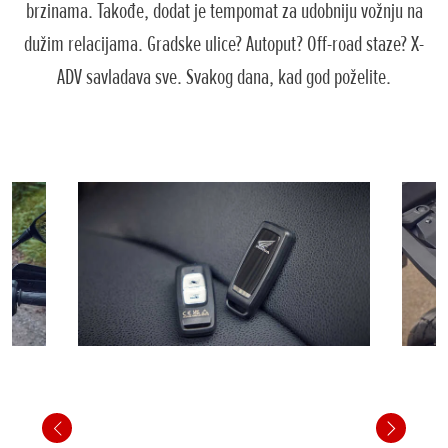
brzinama. Takođe, dodat je tempomat za udobniju vožnju na
dužim relacijama. Gradske ulice? Autoput? Off-road staze? X-
ADV savladava sve. Svakog dana, kad god poželite.