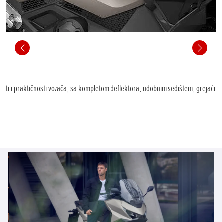
osti i praktičnosti vozača, sa kompletom deflektora, udobnim sedištem, grejačim