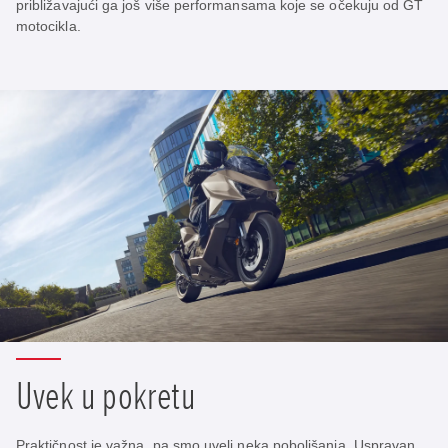
približavajući ga još više performansama koje se očekuju od GT
motocikla.
Uvek u pokretu
Praktičnost je važna, pa smo uveli neka poboljšanja. Uspravan