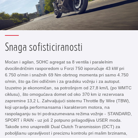
Snaga sofisticiranosti
Moćan i agilan, SOHC agregat sa 8 ventila i paralelnim
dvocilindričnim rasporedom u Forzi 750 isporučuje 43 kW pri
6.750 o/min i snažnih 69 Nm obrtnog momenta pri samo 4.750
o/min, što ga čini odličnim i za gradsku vožnju i za autoput.
Izuzetno je ekonomičan, sa potrošnjom od 27,8 km/L (po WMTC
ciklusu), što omogućava domet od oko 370 km iz rezervoara
zapremine 13,2 L. Zahvaljujući sistemu Throttle By Wire (TBW),
koji upravlja performansama i karakterom motora, na
raspolaganju su tri podrazumevana režima vožnje - STANDARD,
SPORT i RAIN - uz još 2 potpuno prilagodljiva USER moda.
Takođe smo unapredili Dual Clutch Transmission (DCT) za
poboljšanu upravljivost i preciznu kontrolu pri malim brzinama,