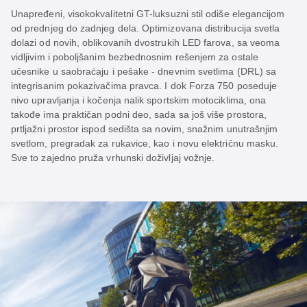
Unapređeni, visokokvalitetni GT-luksuzni stil odiše elegancijom
od prednjeg do zadnjeg dela. Optimizovana distribucija svetla
dolazi od novih, oblikovanih dvostrukih LED farova, sa veoma
vidljivim i poboljšanim bezbednosnim rešenjem za ostale
učesnike u saobraćaju i pešake - dnevnim svetlima (DRL) sa
integrisanim pokazivačima pravca. I dok Forza 750 poseduje
nivo upravljanja i kočenja nalik sportskim motociklima, ona
takođe ima praktičan podni deo, sada sa još više prostora,
prtljažni prostor ispod sedišta sa novim, snažnim unutrašnjim
svetlom, pregradak za rukavice, kao i novu električnu masku.
Sve to zajedno pruža vrhunski doživljaj vožnje.