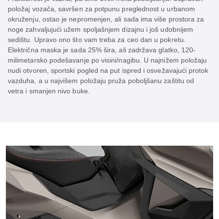
položaj vozača, savršen za potpunu preglednost u urbanom
okruženju, ostao je nepromenjen, ali sada ima više prostora za
noge zahvaljujući užem spoljašnjem dizajnu i još udobnijem
sedištu. Upravo ono što vam treba za ceo dan u pokretu.
Električna maska je sada 25% šira, ali zadržava glatko, 120-
milimetarsko podešavanje po visini/nagibu. U najnižem položaju
nudi otvoren, sportski pogled na put ispred i osvežavajući protok
vazduha, a u najvišem položaju pruža poboljšanu zaštitu od
vetra i smanjen nivo buke.