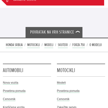
POVRATAK NA VRH STRANICE
HONDA SRBIJA
MOTOCIKLI
MODELI
SKUTERI
FORZA 750
O MODELU
AUTOMOBILI
MOTOCIKLI
Nova vozila
Modeli
Posebna ponuda
Posebna ponuda
Cenovnik
Cenovnik
Korišćena vozila
Zakažite servis