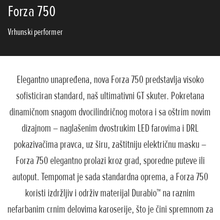
Forza 750
Vrhunski performer
Elegantno unapređena, nova Forza 750 predstavlja visoko
sofisticiran standard, naš ultimativni GT skuter. Pokretana
dinamičnom snagom dvocilindričnog motora i sa oštrim novim
dizajnom – naglašenim dvostrukim LED farovima i DRL
pokazivačima pravca, uz širu, zaštitniju električnu masku –
Forza 750 elegantno prolazi kroz grad, sporedne puteve ili
autoput. Tempomat je sada standardna oprema, a Forza 750
koristi izdržljiv i održiv materijal Durabio™ na raznim
nefarbanim crnim delovima karoserije, što je čini spremnom za