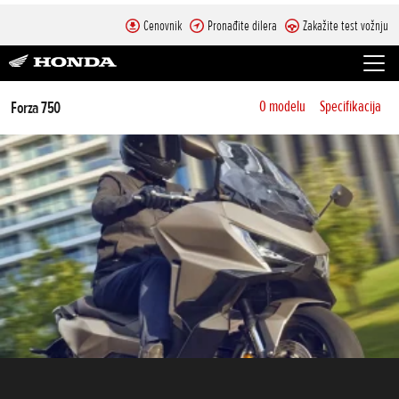
Cenovnik
Pronađite dilera
Zakažite test vožnju
Forza 750
O modelu
Specifikacija