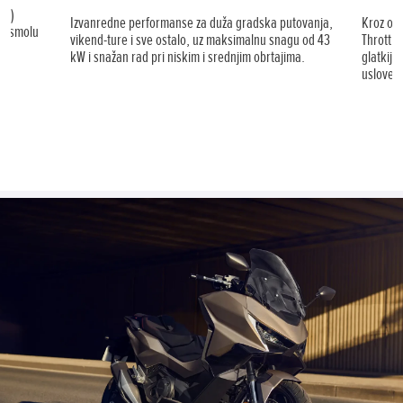
ija)
Izvanredne performanse za duža gradska putovanja,
Kroz ob
nu smolu
vikend-ture i sve ostalo, uz maksimalnu snagu od 43
Throttle
.
kW i snažan rad pri niskim i srednjim obrtajima.
glatkije
uslove v