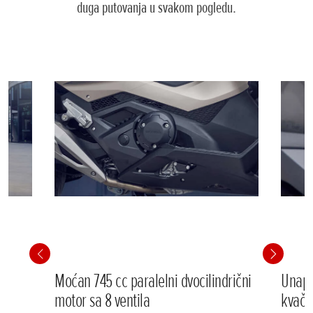
duga putovanja u svakom pogledu.
Moćan 745 cc paralelni dvocilindrični
Unapr
motor sa 8 ventila
kvači