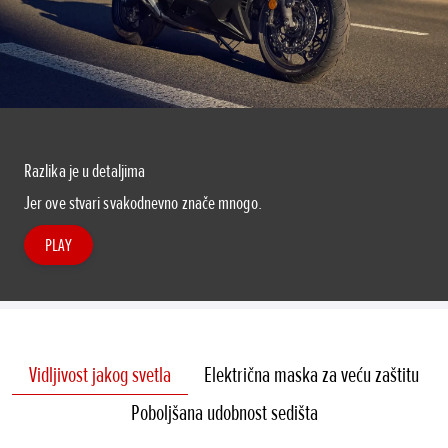
Razlika je u detaljima
Jer ove stvari svakodnevno znače mnogo.
PLAY
Vidljivost jakog svetla
Električna maska za veću zaštitu
Poboljšana udobnost sedišta