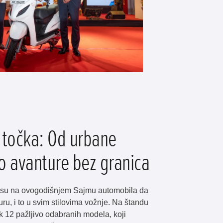
 točka: Od urbane
do avanture bez granica
li su na ovogodišnjem Sajmu automobila da
u, i to u svim stilovima vožnje. Na štandu
 12 pažljivo odabranih modela, koji