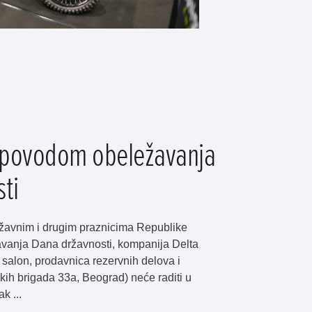
povodom obeležavanja
ti
žavnim i drugim praznicima Republike
vanja Dana državnosti, kompanija Delta
salon, prodavnica rezervnih delova i
kih brigada 33a, Beograd) neće raditi u
k ...