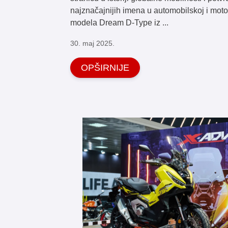
najznačajnijih imena u automobilskoj i moto 
modela Dream D-Type iz ...
30. maj 2025.
OPŠIRNIJE