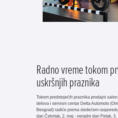
Radno vreme tokom prv
uskršnjih praznika
Tokom predstojećih praznika prodajni salon
delova i servisni centar Delta Automoto (Om
Beograd) radiće prema sledećem rasporedu:
dan Četvrtak, 2. maj - neradni dan Petak, 3.