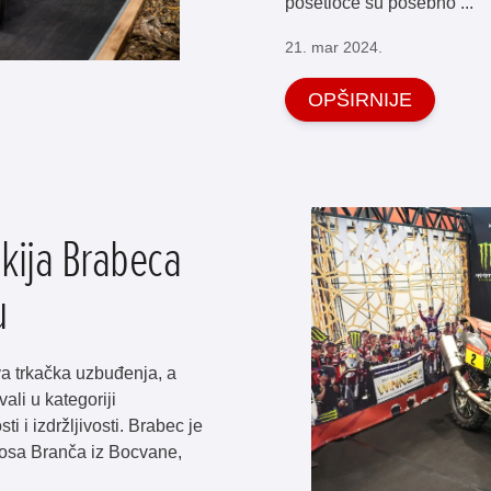
posetioce su posebno ...
21. mar 2024.
OPŠIRNIJE
kija Brabeca
u
a trkačka uzbuđenja, a
ali u kategoriji
 i izdržljivosti. Brabec je
Rosa Branča iz Bocvane,