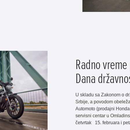
Radno vreme 
Dana državnos
U skladu sa Zakonom o dr
Srbije, a povodom obeleža
Automoto (prodajni Honda 
servisni centar u Omladins
četvrtak 15. februara i peta