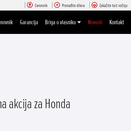
Cenovnik
Pronađite dilera
Zakažite test vožnju
novnik
Garancija
Briga o vlasniku
Novosti
Kontakt
na akcija za Honda