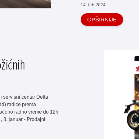
14. feb 2024.
OPŠIRNIJE
žićnih
 servisni centar Delta
ad) radiće prema
kraćeno radno vreme do 12h
, 8. januar - Prodajni