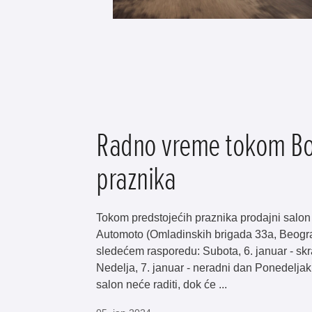
Radno vreme tokom Bo
praznika
Tokom predstojećih praznika prodajni salon i
Automoto (Omladinskih brigada 33a, Beogr
sledećem rasporedu: Subota, 6. januar - s
Nedelja, 7. januar - neradni dan Ponedeljak 
salon neće raditi, dok će ...