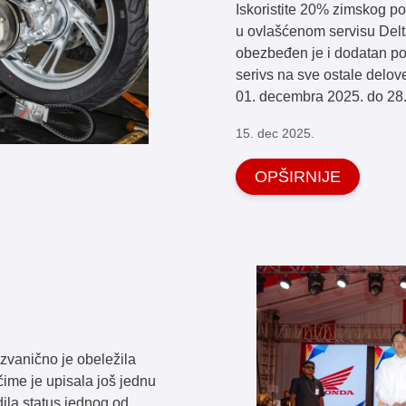
Iskoristite 20% zimskog p
u ovlašćenom servisu Del
obezbeđen je i dodatan po
serivs na sve ostale delove
01. decembra 2025. do 28. 
15. dec 2025.
OPŠIRNIJE
zvanično je obeležila
čime je upisala još jednu
rdila status jednog od