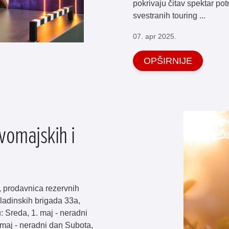
pokrivaju čitav spektar pot
svestranih touring ...
07. apr 2025.
OPŠIRNIJE
omajskih i
, prodavnica rezervnih
ladinskih brigada 33a,
 Sreda, 1. maj - neradni
 maj - neradni dan Subota,