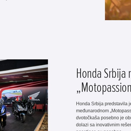
Honda Srbija
„Motopassion
Honda Srbija predstavila j
međunarodnom „Motopassio
dvotočkaša posebno je obr
dolazi sa inovativnim reš