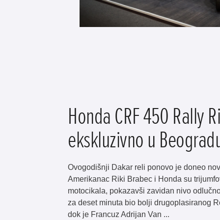
Honda CRF 450 Rally Ri
ekskluzivno u Beograd
Ovogodišnji Dakar reli ponovo je doneo nov
Amerikanac Riki Brabec i Honda su trijumfov
motocikala, pokazavši zavidan nivo odlučnosti
za deset minuta bio bolji drugoplasiranog 
dok je Francuz Adrijan Van ...