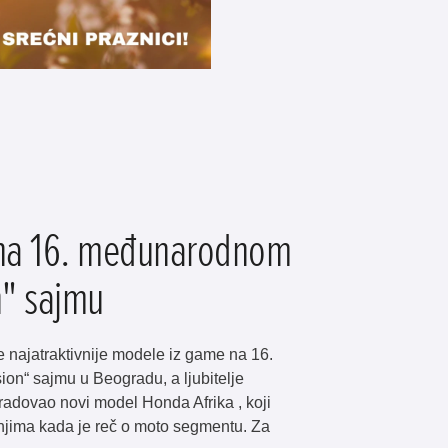
 na 16. međunarodnom
" sajmu
e najatraktivnije modele iz game na 16.
n“ sajmu u Beogradu, a ljubitelje
adovao novi model Honda Afrika , koji
enjima kada je reč o moto segmentu. Za